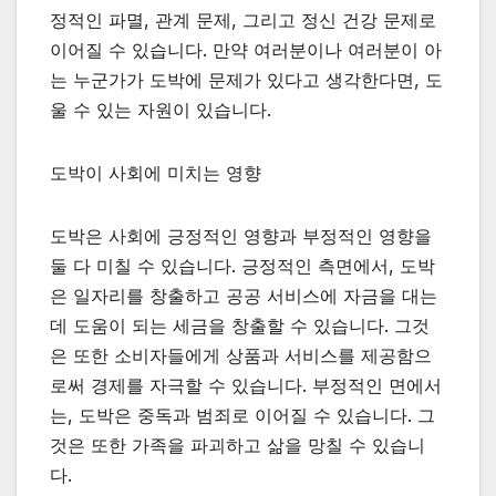
정적인 파멸, 관계 문제, 그리고 정신 건강 문제로
이어질 수 있습니다. 만약 여러분이나 여러분이 아
는 누군가가 도박에 문제가 있다고 생각한다면, 도
울 수 있는 자원이 있습니다.
도박이 사회에 미치는 영향
도박은 사회에 긍정적인 영향과 부정적인 영향을
둘 다 미칠 수 있습니다. 긍정적인 측면에서, 도박
은 일자리를 창출하고 공공 서비스에 자금을 대는
데 도움이 되는 세금을 창출할 수 있습니다. 그것
은 또한 소비자들에게 상품과 서비스를 제공함으
로써 경제를 자극할 수 있습니다. 부정적인 면에서
는, 도박은 중독과 범죄로 이어질 수 있습니다. 그
것은 또한 가족을 파괴하고 삶을 망칠 수 있습니
다.