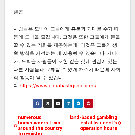
결론
사람들은 도박이 그들에게 흥분과 기대를 주기 때
문에 도박을 즐깁니다. 그것은 또한 그들에게 돈을
딸 수 있는 기회를 제공하는데, 이것은 그들의 생
활 방식을 개선하는 데 사용될 수 있습니다. 게다
가, 도박은 사람들이 또한 같은 것에 관심이 있는
다른 사람들과 교류할 수 있게 해주기 때문에 사회
적 활동이 될 수 있습니
다.
https://www.papahashgame.com/
numerous
land-based gambling
Post
homeowners from
establishment’s
around the country
operation hours
navigation
to register