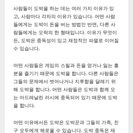
사람들이 도박을 하는 데는 여러 가지 이유가 있
고, 사람마다 각자의 이유가 있습니다. 어떤 사람
들에게는 도박이 돈을 버는 방법인 반면, 다른 사
람들에게는 오락의 한 형태입니다. 이유가 무엇이
든, 도박은 중독성이 있고 재정적인 파멸로 이어질
수 있습니다.
어떤 사람들은 게임의 스릴과 돈을 얻거나 잃는 흥
분을 즐기기 때문에 도박을 합니다. 다른 사람들은
그들의 문제에서 벗어나거나 지루함을 달래기 위
해 도박을 합니다. 어떤 사람들은 도박과 함께 오
는 아드레날린 러시에 중독되어 있기 때문에 도박
을 합니다.
어떤 이유에서든 도박은 도박꾼과 그들의 가족, 친
구 모두에게 해로울 수 있습니다. 도박 중독은 재